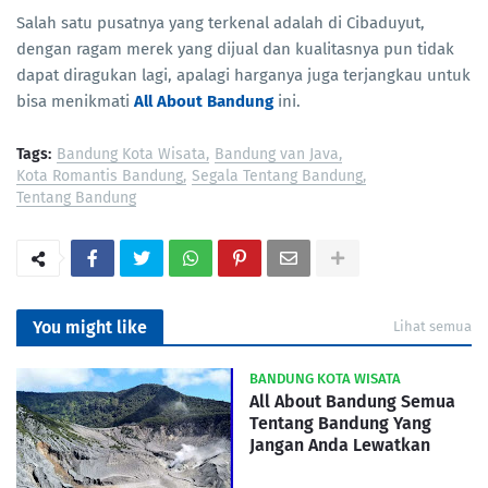
Salah satu pusatnya yang terkenal adalah di Cibaduyut,
dengan ragam merek yang dijual dan kualitasnya pun tidak
dapat diragukan lagi, apalagi harganya juga terjangkau untuk
bisa menikmati
All About Bandung
ini.
Tags:
Bandung Kota Wisata
Bandung van Java
Kota Romantis Bandung
Segala Tentang Bandung
Tentang Bandung
You might like
Lihat semua
BANDUNG KOTA WISATA
All About Bandung Semua
Tentang Bandung Yang
Jangan Anda Lewatkan